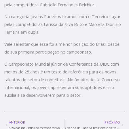
pela competidora Gabrielle Fernandes Belchior.
Na categoria Jovens Padeiros ficamos com o Terceiro Lugar
pelas competidoras Larissa da Silva Brito e Marcella Dionisio
Ferreira em dupla
Vale salientar que essa foi a melhor posição do Brasil desde
de sua primeira participação no campeonato.
O Campeonato Mundial Júnior de Confeiteiros da UIBC com
menos de 25 anos é um teste de referência para os novos
talentos do setor de confeitaria. No âmbito deste Concurso
Internacional, os jovens apresentam suas aptidões e isso
auxilia a se desenvolverem para o setor.
Prev
Nex
ANTERIOR
PRÓXIMO
56% das indústrias do mercado cativo desejam migrar para o mercado livre de energia
Coxinha da Padaria Brasileira é eleita a melhor do mundo